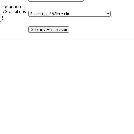
u hear about
ind Sie auf uns
am
*
?