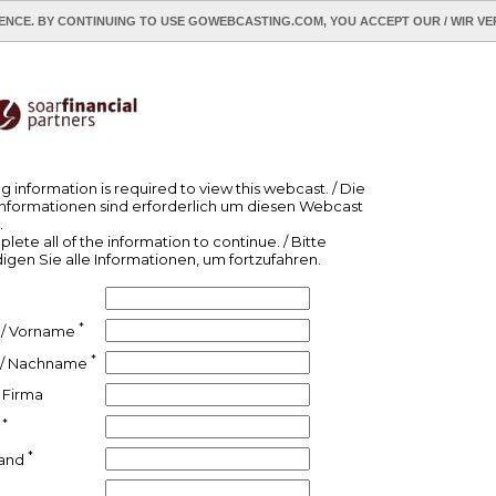
ENCE. BY CONTINUING TO USE GOWEBCASTING.COM, YOU ACCEPT OUR / WIR VE
ERMÖGLICHEN
PRIVACY POLICY / DATENSCHUTZ-BESTIMMUNGEN
g information is required to view this webcast. / Die
nformationen sind erforderlich um diesen Webcast
.
ete all of the information to continue. / Bitte
digen Sie alle Informationen, um fortzufahren.
*
 / Vorname
*
 / Nachname
 Firma
*
t
*
Land