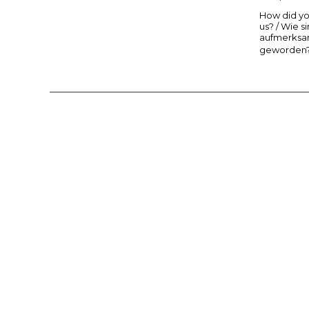
How did yo
us? / Wie s
aufmerks
geworden